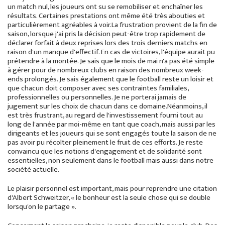
un match nul, les joueurs ont su se remobiliser et enchaîner les
résultats. Certaines prestations ont même été très abouties et
particulièrement agréables à voir.La frustration provient de la fin de
saison, lorsque j'ai pris la décision peut-être trop rapidement de
déclarer forfait à deux reprises lors des trois derniers matchs en
raison d'un manque d'effectif. En cas de victoires, l'équipe aurait pu
prétendre à la montée. Je sais que le mois de mai n'a pas été simple
à gérer pour de nombreux clubs en raison des nombreux week-
ends prolongés. Je sais également que le football reste un loisir et
que chacun doit composer avec ses contraintes familiales,
professionnelles ou personnelles. Je ne porterai jamais de
jugement sur les choix de chacun dans ce domaine.Néanmoins, il
est très frustrant, au regard de l'investissement fourni tout au
long de l'année par moi-même en tant que coach, mais aussi par les
dirigeants et les joueurs qui se sont engagés toute la saison de ne
pas avoir pu récolter pleinement le fruit de ces efforts. Je reste
convaincu que les notions d'engagement et de solidarité sont
essentielles, non seulement dans le football mais aussi dans notre
société actuelle.
Le plaisir personnel est important, mais pour reprendre une citation
d'Albert Schweitzer, « le bonheur est la seule chose qui se double
lorsqu'on le partage ».