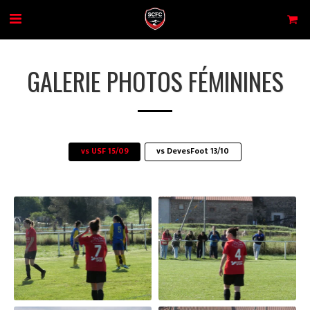
GALERIE PHOTOS FÉMININES
vs USF 15/09
vs DevesFoot 13/10